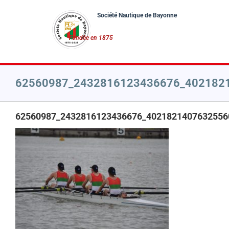
Passer
au
contenu
62560987_2432816123436676_402182
62560987_2432816123436676_4021821407632556