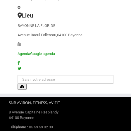
Lieu
BAYONNE LA FLORIDE
Avenue Raoul Follereau,64100 Bayonne
Agenda
Google agenda
SNB AVIRON, FITNESS, AVIFIT
8 Avenue Capitaine Resplandy
64100 Bayonne
Téléphone :
05 59 59 02 39