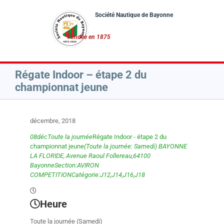
Passer
au
contenu
Régate Indoor – étape 2 du
championnat jeune
décembre, 2018
08
déc
Toute la journée
Régate Indoor - étape 2 du
championnat jeune
(Toute la journée: Samedi)
BAYONNE
LA FLORIDE
, Avenue Raoul Follereau,64100
Bayonne
Section:
AVIRON
COMPETITION
Catégorie:
J12,
J14,
J16,
J18
Heure
Toute la journée (Samedi)