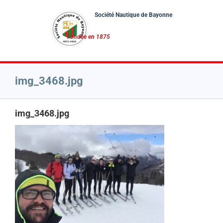
Passer
au
contenu
img_3468.jpg
img_3468.jpg