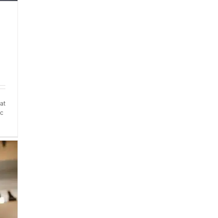
at
ec