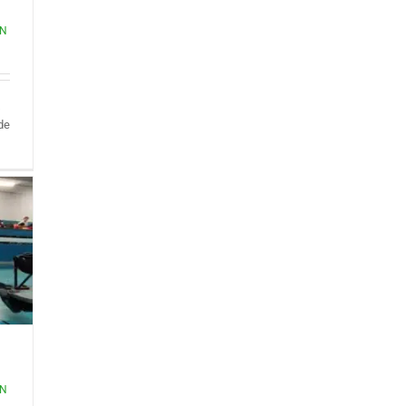
ON
s
de
ON