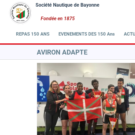
Passer
au
contenu
REPAS 150 ANS
EVENEMENTS DES 150 Ans
ACTU
AVIRON ADAPTE
 Indoor,
tion Sport
 COMPÉTITION