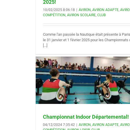
2025!
10/02/2025 8:06:18
|
AVIRON
,
AVIRON ADAPTE
,
AVIR
COMPÉTITION
,
AVIRON SCOLAIRE
,
CLUB
Comme l'an passée la Nautique était présente à Pari
le 31 janvier et 1 février 2025 pour les Championnats 
[...]
artemental!
COMPÉTITION
Championnat Indoor Départemental!
04/12/2024 7:35:42
|
AVIRON
,
AVIRON ADAPTE
,
AVIR
COMPÉTITION
,
AVIRON LOISIR
,
CLUB