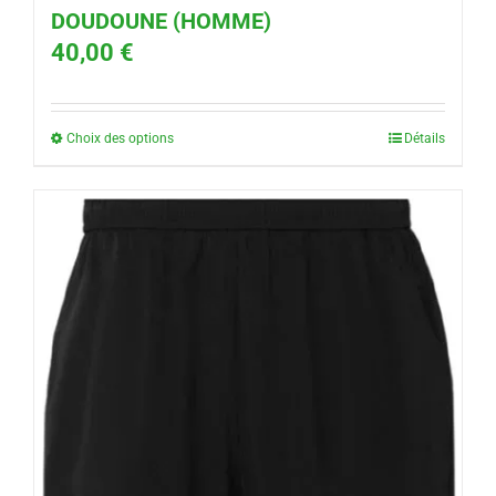
DOUDOUNE (HOMME)
40,00
€
Choix des options
Détails