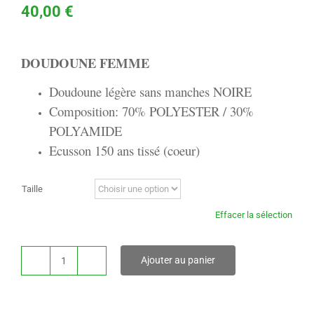
40,00
€
DOUDOUNE FEMME
Doudoune légère sans manches NOIRE
Composition: 70% POLYESTER / 30%
POLYAMIDE
Ecusson 150 ans tissé (coeur)
Taille
Effacer la sélection
Ajouter au panier
quantité
de
DOUDOUNE
(FEMME)