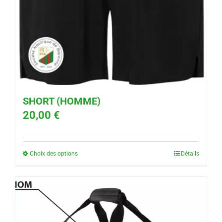
SHORT (HOMME)
20,00
€
Choix des options
Détails