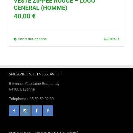
VESTE ZIPPEE ROUGE – LOGO
GENERAL (HOMME)
40,00
€
Choix des options
Détails
SNB AVIRON, FITNESS, AVIFIT
8 Avenue Capitaine Resplandy
64100 Bayonne
Téléphone :
05 59 59 02 39