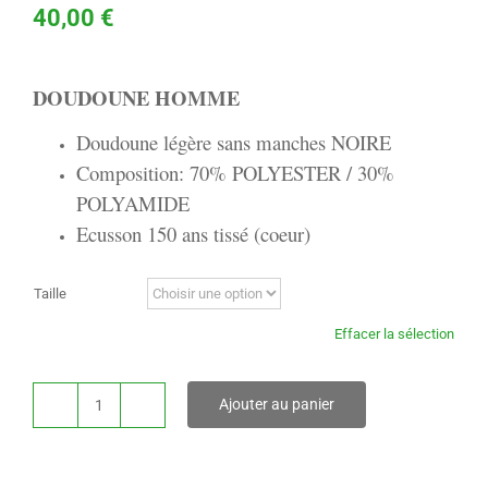
40,00
€
DOUDOUNE HOMME
Doudoune légère sans manches NOIRE
Composition: 70% POLYESTER / 30%
POLYAMIDE
Ecusson 150 ans tissé (coeur)
Taille
Effacer la sélection
Ajouter au panier
quantité
de
DOUDOUNE
(HOMME)