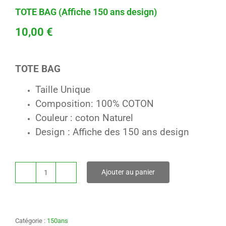
TOTE BAG (Affiche 150 ans design)
10,00
€
TOTE BAG
Taille Unique
Composition: 100% COTON
Couleur : coton Naturel
Design : Affiche des 150 ans design
Ajouter au panier
quantité
de
TOTE
BAG
(Affiche
Catégorie :
150ans
150