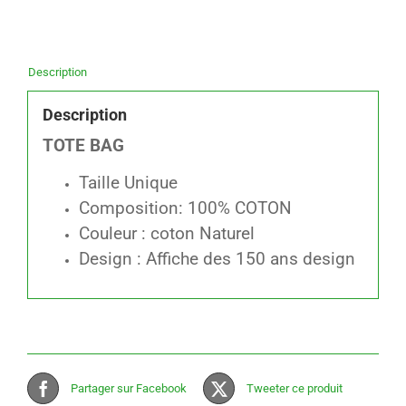
ans
design)
Description
Description
TOTE BAG
Taille Unique
Composition: 100% COTON
Couleur : coton Naturel
Design : Affiche des 150 ans design
Partager sur Facebook
Tweeter ce produit