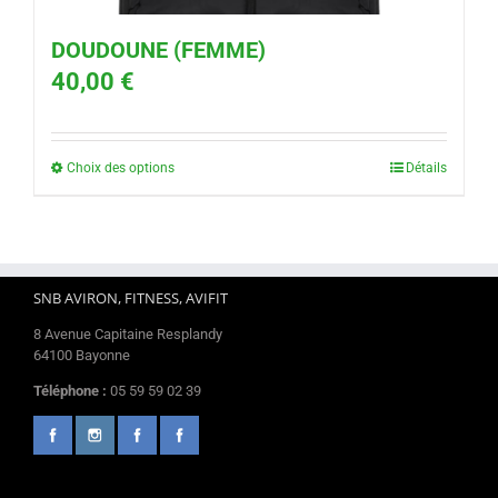
DOUDOUNE (FEMME)
40,00
€
Choix des options
Détails
SNB AVIRON, FITNESS, AVIFIT
8 Avenue Capitaine Resplandy
64100 Bayonne
Téléphone :
05 59 59 02 39