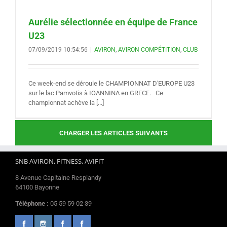
Aurélie sélectionnée en équipe de France
U23
07/09/2019 10:54:56
|
AVIRON
,
AVIRON COMPÉTITION
,
CLUB
Ce week-end se déroule le CHAMPIONNAT D'EUROPE U23
sur le lac Pamvotis à IOANNINA en GRECE. Ce
championnat achève la [...]
CHARGER LES ARTICLES SUIVANTS
SNB AVIRON, FITNESS, AVIFIT
8 Avenue Capitaine Resplandy
64100 Bayonne
Téléphone :
05 59 59 02 39