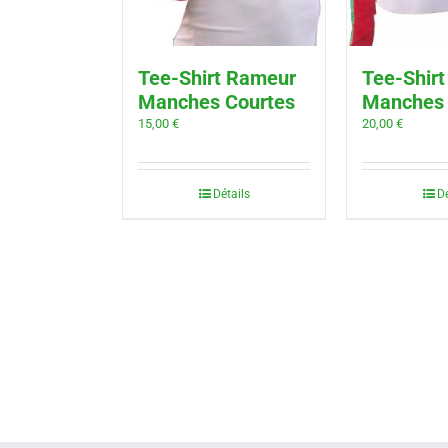
Tee-Shirt Rameur
Tee-Shir
Manches Courtes
Manches
15,00
€
20,00
€
Détails
Dé