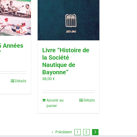
5 Années
Livre “Histoire de
”
la Société
Nautique de
Bayonne”
38,00
€
Détails
Ajouter au
Détails
panier
Précédent
1
2
3