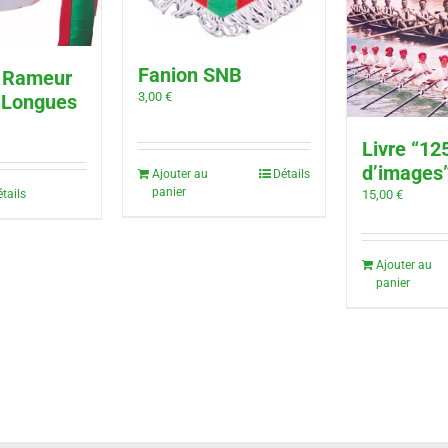
Fanion SNB
t Rameur
3,00
€
 Longues
Livre “12
d’images
Ajouter au
Détails
panier
15,00
€
tails
Ajouter au
panier