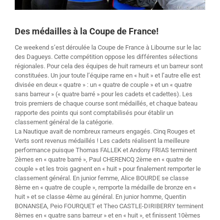
Des médailles à la Coupe de France!
Ce weekend s’est déroulée la Coupe de France à Libourne sur le lac
des Dagueys. Cette compétition oppose les différentes sélections
régionales. Pour cela des équipes de huit rameurs et un barreur sont
constituées. Un jour toute l’équipe rame en « huit » et l’autre elle est
divisée en deux « quatre » : un « quatre de couple » et un « quatre
sans barreur » (« quatre barré » pour les cadets et cadettes). Les
trois premiers de chaque course sont médaillés, et chaque bateau
rapporte des points qui sont comptabilisés pour établir un
classement général de la catégorie.
La Nautique avait de nombreux rameurs engagés. Cinq Rouges et
Verts sont revenus médaillés ! Les cadets réalisent la meilleure
performance puisque Thomas FALLEK et Andony FRIAS terminent
2èmes en « quatre barré », Paul CHERENCQ 2ème en « quatre de
couple » et les trois gagnent en « huit » pour finalement remporter le
classement général. En junior femme, Alice BOURDE se classe
8ème en « quatre de couple », remporte la médaille de bronze en «
huit » et se classe 4ème au général. En junior homme, Quentin
BONANSEA, Peio FOURQUET et Theo CASTLE-DIRIBERRY terminent
8èmes en « quatre sans barreur » et en « huit », et finissent 10èmes