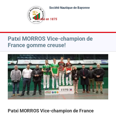
Passer
au
contenu
Patxi MORROS Vice-champion de
France gomme creuse!
Voir
l'image
agrandie
Patxi MORROS Vice-champion de France