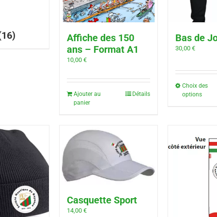
(16)
Affiche des 150
Bas de J
ans – Format A1
30,00
€
10,00
€
Choix des
Ajouter au
Détails
options
panier
Casquette Sport
14,00
€