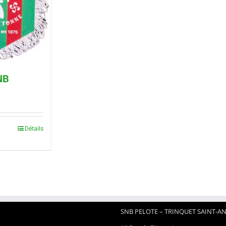
NB
Détails
SNB PELOTE – TRINQUET SAINT-A