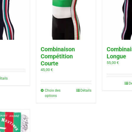
Combinaison
Combinai
Compétition
Longue
Courte
55,00
€
45,00
€
tails
Dé
Choix des
Détails
options