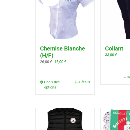
Chemise Blanche
Collant
(H/F)
33,00
€
Le
Le
26,00
€
15,00
€
prix
prix
initial
actuel
Dé
était :
est :
Choix des
Détails
26,00 €.
15,00 €.
options