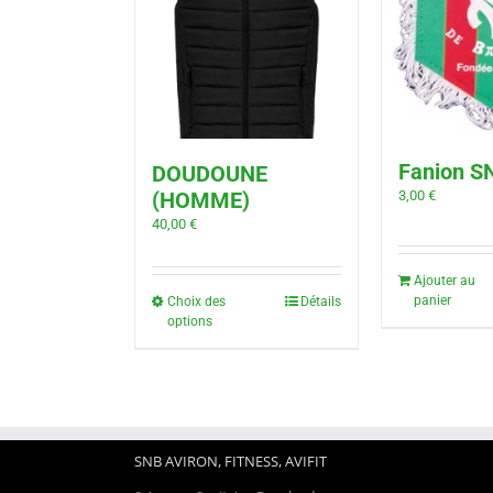
Fanion S
DOUDOUNE
3,00
€
(HOMME)
40,00
€
Ajouter au
panier
Choix des
Détails
options
SNB AVIRON, FITNESS, AVIFIT