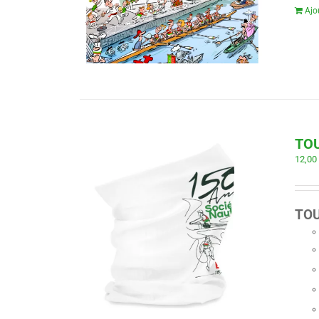
Ajo
TO
12,0
TOU