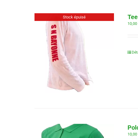
Tee
Stock épuisé
10,0
Dét
Pol
10,0