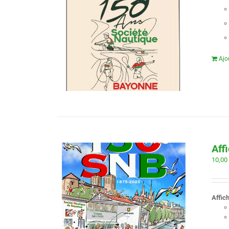
Ajo
Aff
10,0
Affic