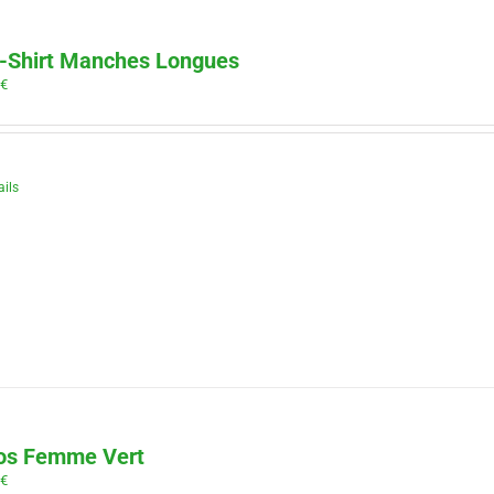
-Shirt Manches Longues
0
€
ails
os Femme Vert
0
€