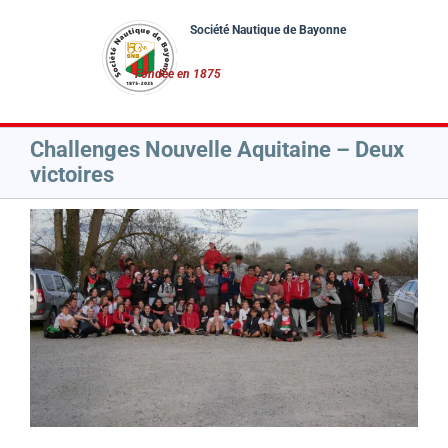
Passer
au
contenu
Challenges Nouvelle Aquitaine – Deux
victoires
Voir
l'image
agrandie