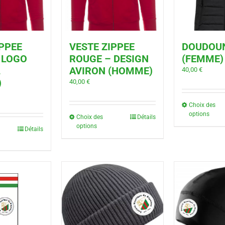
IPPEE
VESTE ZIPPEE
DOUDOU
 LOGO
ROUGE – DESIGN
(FEMME)
L
AVIRON (HOMME)
40,00
€
)
40,00
€
Choix des
options
Choix des
Détails
options
Détails