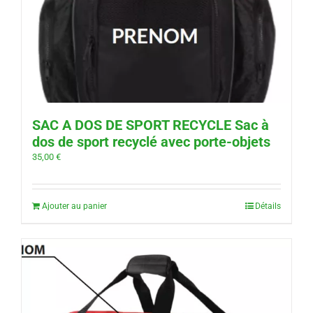
SAC A DOS DE SPORT RECYCLE Sac à
dos de sport recyclé avec porte-objets
35,00
€
Ajouter au panier
Détails