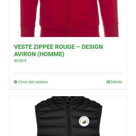
VESTE ZIPPEE ROUGE – DESIGN
AVIRON (HOMME)
40,00
€
Choix des options
Détails