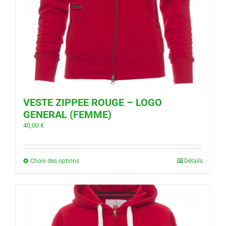
VESTE ZIPPEE ROUGE – LOGO
GENERAL (FEMME)
40,00
€
Choix des options
Détails