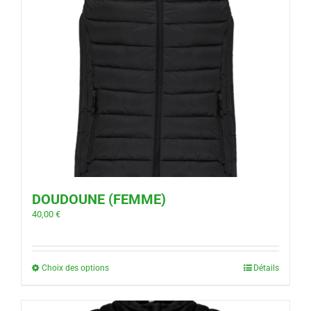
DOUDOUNE (FEMME)
40,00
€
Choix des options
Détails