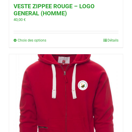
VESTE ZIPPEE ROUGE – LOGO
GENERAL (HOMME)
40,00
€
Choix des options
Détails