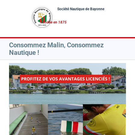
Passer
au
contenu
Consommez Malin, Consommez
Nautique !
Voir
l'image
agrandie