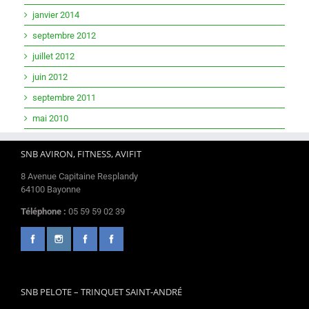
janvier 2014
septembre 2012
juillet 2012
juin 2012
septembre 2011
mai 2010
SNB AVIRON, FITNESS, AVIFIT
8 Avenue Capitaine Resplandy
64100 Bayonne
Téléphone :
05 59 59 02 39
SNB PELOTE – TRINQUET SAINT-ANDRÉ