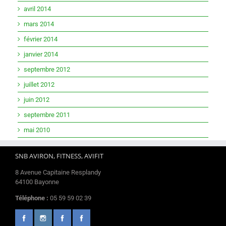
avril 2014
mars 2014
février 2014
janvier 2014
septembre 2012
juillet 2012
juin 2012
septembre 2011
mai 2010
SNB AVIRON, FITNESS, AVIFIT
8 Avenue Capitaine Resplandy
64100 Bayonne
Téléphone :
05 59 59 02 39